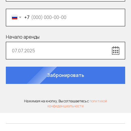
+7
Долгосрочная аренда
Начало аренды
автомобиля
Забронировать
Детское кресло
Нажимая на кнопку, Вы соглашаетесь с
политикой
конфиденциальности