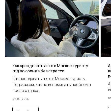
Как арендовать авто в Москве туристу:
А
гид по аренде без стресса
в
п
Как арендовать авто в Москве туристу.
А
Подскажем, как не вспоминать проблемы
в
после отдыха
0
02.07.2025