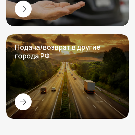
Написать в
Написать в
Telegram
WhatsApp
Контакты
Контактная информация
Телефон:
+7 (996) 704-78-01
Адрес:
Москва, Пресненская набережная 8с1