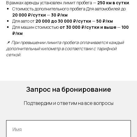
В рамках аренды установлен лимит пробега —
250 км в сутки
.
Услуги
Стоимость дополнительного пробега:Для автомобилей до
Дополнительные услуги
20 000 ₽/сутки
—
30 ₽/км
Для авто от
20 000 до 30 000 ₽/сутки
—
50 ₽/км
Для машин стоимостью
от 30 000 ₽/сутки и выше
—
100
₽/км
Персональный водитель.
Знание английского
📌
При превышении лимита пробега оплачивается каждый
дополнительный километр в соответствии с тарифной
сеткой.
Запрос на бронирование
Доставка в аэропорт /
Подтвердим и ответим на все вопросы
на вокзал и другой адрес