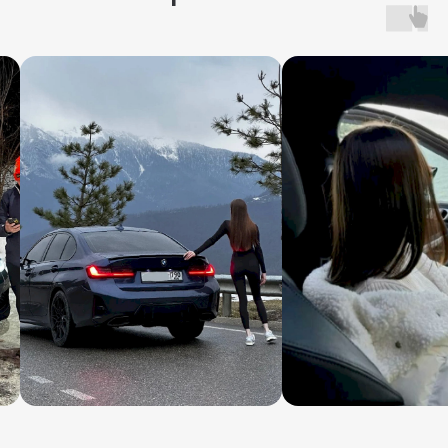
V2Rent
Аренда автомобилей в Москве и по России
Меню
Автопарк
О компании
Акции
Условия
Отзывы