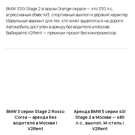
BMW 330i Stage 2 в ярком Orange-окрасе — это 330 л.с.,
агрессивный обвес M3, спортивный выхлоп и дерзкий характер.
Идеальный вариант для тех, кто хочет выделяться на дороге.
Трезвый водитель на вашем
Автомобиль доступен в аренду без водителя в Москве.
авто
Выбирайте V2Rent — премиум-прокат без компромиссов.
Подача/возврат в другие
города РФ
BMW 3 серии Stage 2 Rosso
Аренда BMW 5 серии 40i
Corsa — аренда без
Stage 2 в Москве — 480
водителя в Москве |
л.с., выхлоп, M-стиль |
V2Rent
V2Rent