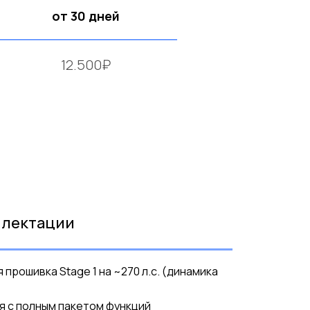
от 30 дней
12.500₽
плектации
прошивка Stage 1 на ~270 л.с. (динамика
 с полным пакетом функций