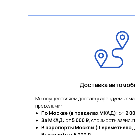
Доставка автомоб
Мы осуществляем доставку арендуемых маш
пределами:
По Москве (в пределах МКАД):
от
2 00
За МКАД:
от
5 000 ₽
, стоимость зависи
В аэропорты Москвы (Шереметьево,
Внуково):
от
5 000 ₽