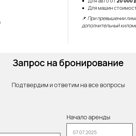
Для авто от
20 000 
Для машин стоимос
📌
При превышении лим
)
дополнительный киломе
Запрос на бронирование
Подтвердим и ответим на все вопросы
Начало аренды