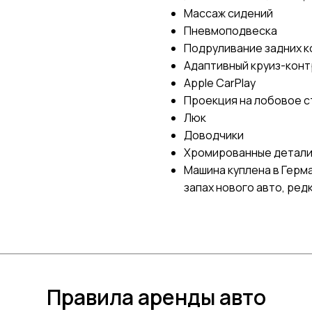
Массаж сидений
Пневмоподвеска
Подруливание задних к
Адаптивный круиз-кон
Apple CarPlay
Проекция на лобовое с
Люк
Доводчики
Хромированные детали
Машина куплена в Герм
запах нового авто, ред
Правила аренды авто