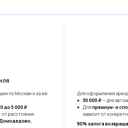
иля
ин по Москве и за её
Для оформления аренд
30 000 ₽
— для авто
0 до 5 000 ₽
Для
премиум- и сп
т от расстояния
зависит от конкрет
 Домодедово,
90% залога возвраща