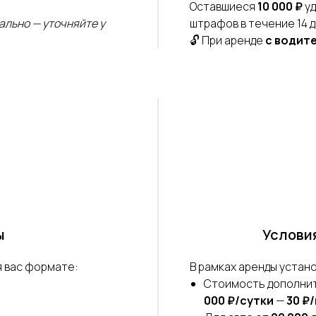
Оставшиеся
10 000 ₽
уд
ально — уточняйте у
штрафов в течение 14 д
🔓 При аренде
с водит
ы
Условия
я вас формате:
В рамках аренды устан
Стоимость дополни
000 ₽/сутки
—
30 ₽