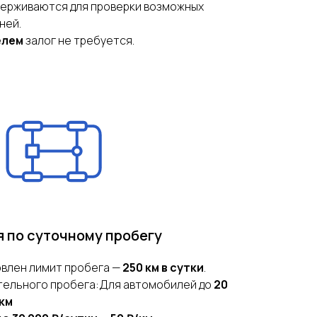
ерживаются для проверки возможных
ней.
елем
залог не требуется.
 по суточному пробегу
овлен лимит пробега —
250 км в сутки
.
тельного пробега:Для автомобилей до
20
/км