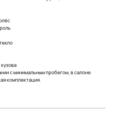
олёс
троль
текло
 кузова
ании с минимальным пробегом, в салоне
кая комплектация.