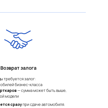
Возврат залога
ы требуется залог:
мобилей бизнес-класса
орткаров
— сумма может быть выше,
ной модели
ется сразу
при сдаче автомобиля.