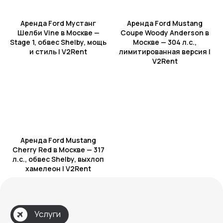
Аренда Ford Мустанг
Аренда Ford Mustang
Шелби Vine в Москве —
Coupe Woody Anderson в
Stage 1, обвес Shelby, мощь
Москве — 304 л.с.,
Подача/возврат в другие
и стиль | V2Rent
лимитированная версия |
города РФ
V2Rent
Аренда Ford Mustang
Cherry Red в Москве — 317
л.с., обвес Shelby, выхлоп
Подбор авто
хамелеон | V2Rent
Подберем авто,
которое подойдёт
именно вам.