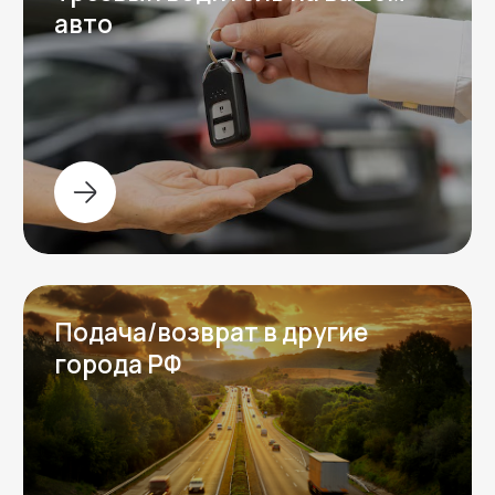
Задать вопрос
Остались вопросы?
Напишите нам в любой мессенджер,
ответим на ваши вопросы и обсудим
детали аренды автомобиля.
Написать в
Написать в
Telegram
WhatsApp
Контакты
Контактная информация