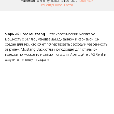
Нажимая на кнопку, Вы соглашаетесь с
политикой
конфиденциальности
Детское кресло
Чёрный Ford Mustang
— это классический маслкар с
мощностью 317 л.с., узнаваемым дизайном и харизмой. Он
создан для тех, кто хочет почувствовать свободу и уверенность
за рулём. Mustang Black отлично подойдёт для стильной
поездки по Москве или съёмочного дня. Арендуйте в V2Rent и
ощутите легенду на дороге.
Трезвый водитель на вашем
авто