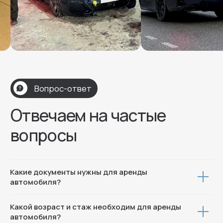
V2Rent
Аренда автомобилей в Москве и по России
Меню
Автопарк
О компании
Акции
Условия
Отзывы
Контакты
Контакты
+7 (996) 704-78-01
Какие документы нужны для аренды
Москва, ул. Пресненская наб 8 с1
автомобиля?
Какой возраст и стаж необходим для аренды
автомобиля?