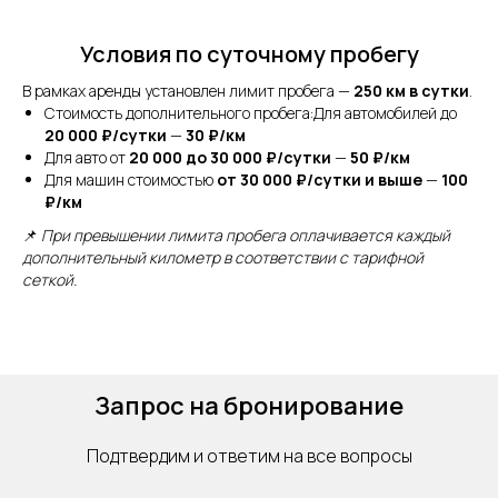
Условия по суточному пробегу
В рамках аренды установлен лимит пробега —
250 км в сутки
.
Стоимость дополнительного пробега:Для автомобилей до
20 000 ₽/сутки
—
30 ₽/км
Для авто от
20 000 до 30 000 ₽/сутки
—
50 ₽/км
Для машин стоимостью
от 30 000 ₽/сутки и выше
—
100
₽/км
📌
При превышении лимита пробега оплачивается каждый
дополнительный километр в соответствии с тарифной
Услуги
сеткой.
Дополнительные услуги
Персональный водитель.
Запрос на бронирование
Знание английского
Подтвердим и ответим на все вопросы