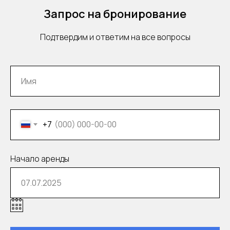
Персональный водитель.
Запрос на бронирование
Знание английского
Подтвердим и ответим на все вопросы
Доставка в аэропорт /
+7
на вокзал и другой адрес
Начало аренды