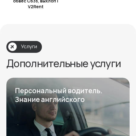
обвес C63s, выхлоп |
Подбор авто
V2Rent
Подберем авто,
которое подойдёт
именно вам.
Оставьте заявку на подбор
автомобиля — мы свяжемся с вами в
ближайшее время.
Оставить заявку
Перезвоним за 15 минут