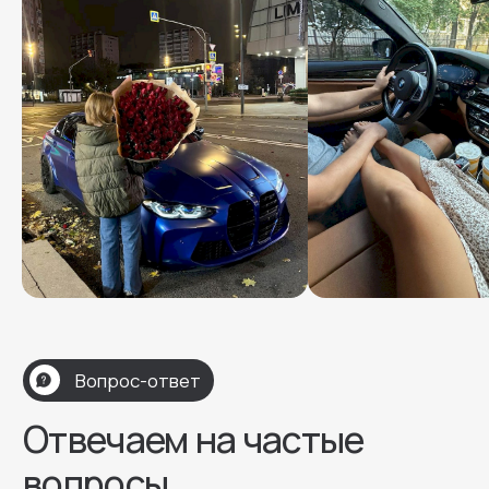
V2Rent
Аренда автомобилей в Москве и по России
Меню
Автопарк
О компании
Акции
Условия
Отзывы
Контакты
Контакты