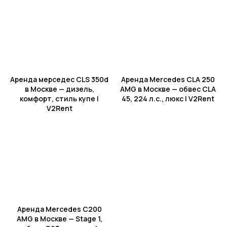
авто
Аренда мерседес CLS 350d
Аренда Mercedes CLA 250
в Москве — дизель,
AMG в Москве — обвес CLA
комфорт, стиль купе |
45, 224 л.с., люкс | V2Rent
Подача/возврат в другие
V2Rent
города РФ
Аренда Mercedes C200
AMG в Москве — Stage 1,