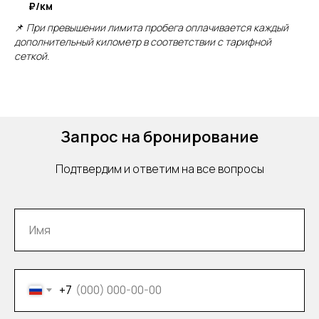
₽/км
Дополнительные услуги
📌
При превышении лимита пробега оплачивается каждый
дополнительный километр в соответствии с тарифной
сеткой.
Персональный водитель.
Знание английского
Запрос на бронирование
Подтвердим и ответим на все вопросы
Доставка в аэропорт /
на вокзал и другой адрес
+7