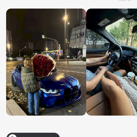
V2Rent
Аренда автомобилей в Москве и по России
Меню
Автопарк
О компании
Акции
Условия
Отзывы
Контакты