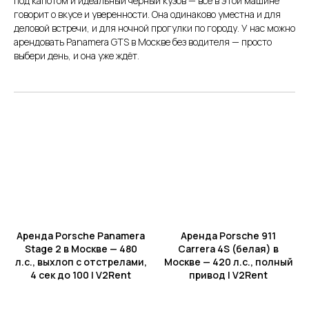
под капотом и идеальный чёрный кузов — всё в этой машине
говорит о вкусе и уверенности. Она одинаково уместна и для
деловой встречи, и для ночной прогулки по городу. У нас можно
арендовать Panamera GTS в Москве без водителя — просто
Трезвый водитель на вашем
выбери день, и она уже ждёт.
авто
Подача/возврат в другие
города РФ
Аренда Porsche Panamera
Аренда Porsche 911
Stage 2 в Москве — 480
Carrera 4S (белая) в
л.с., выхлоп с отстрелами,
Москве — 420 л.с., полный
4 сек до 100 | V2Rent
привод | V2Rent