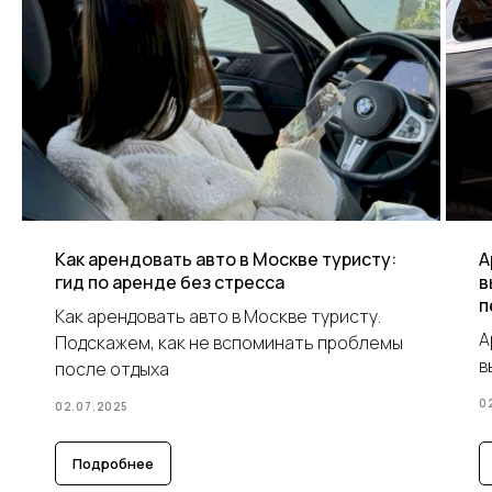
Как арендовать авто в Москве туристу:
А
гид по аренде без стресса
в
п
Как арендовать авто в Москве туристу.
А
Подскажем, как не вспоминать проблемы
в
после отдыха
0
02.07.2025
Подробнее