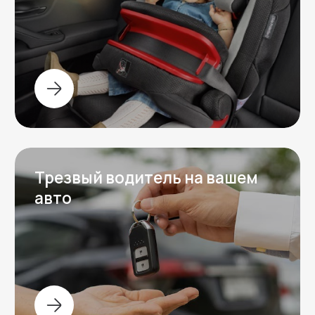
Задать вопрос
Остались вопросы?
Напишите нам в любой мессенджер,
ответим на ваши вопросы и обсудим
детали аренды автомобиля.
Написать в
Написать в
Telegram
WhatsApp