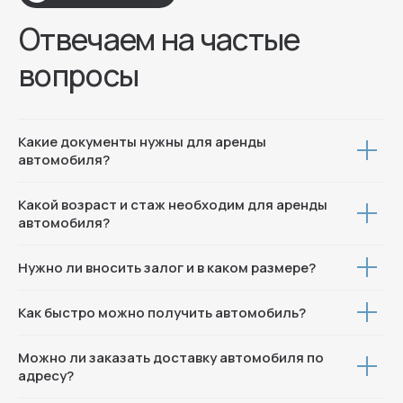
Контакты
+7 (996) 704-78-01
Москва, ул. Пресненская наб 8 с1
Какие документы нужны для аренды
автомобиля?
© 2025 Все права защищены
Политика конфиденциальности
Какой возраст и стаж необходим для аренды
автомобиля?
Нужно ли вносить залог и в каком размере?
Как быстро можно получить автомобиль?
Можно ли заказать доставку автомобиля по
адресу?