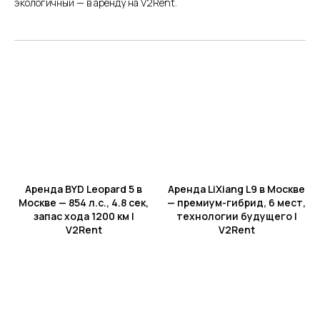
экологичный — в аренду на V2Rent.
Трезвый водитель на вашем
авто
Аренда BYD Leopard 5 в
Аренда LiXiang L9 в Москве
Подача/возврат в другие
Москве — 854 л.с., 4.8 сек,
— премиум-гибрид, 6 мест,
города РФ
запас хода 1200 км |
технологии будущего |
V2Rent
V2Rent