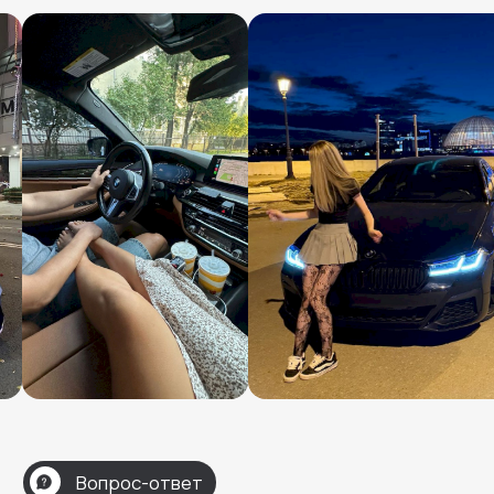
V2Rent
Аренда автомобилей в Москве и по России
Меню
Автопарк
О компании
Акции
Условия
Отзывы
Контакты