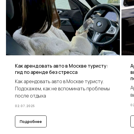
Как арендовать авто в Москве туристу:
А
гид по аренде без стресса
в
п
Как арендовать авто в Москве туристу.
А
Подскажем, как не вспоминать проблемы
в
после отдыха
0
02.07.2025
Подробнее