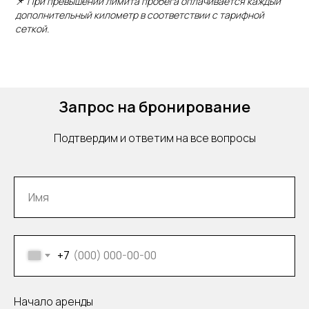
📌
При превышении лимита пробега оплачивается каждый
Дополнительные услуги
дополнительный километр в соответствии с тарифной
сеткой.
Персональный водитель.
Знание английского
Запрос на бронирование
Подтвердим и ответим на все вопросы
Доставка в аэропорт /
на вокзал и другой адрес
+7
Начало аренды